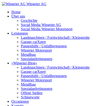
Wingeier AG
Home
Über uns
Geschichte
Social Media Wingeier AG
Social Media Wingeier Motorsport
Leistungen
Landmaschinen / Forstwirtschaft / Kleingeräte
Garage carXpert
Pannenhilfe / Unfallbergungen
Wingeier Motorsport
Metallbau
Spezialanfertigungen
«Wingeier-Blog»
Landmaschinen / Forstwirtschaft / Kleingeräte
Garage carXpert
Pannenhilfe / Unfallbergungen
Wingeier Motorsport
Metallbau
Spezialanfertigungen
Offene Stellen
Schlagworte
Occasionen
Kontakt